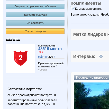
Комплименты
Отправить приватное сообщение
Комплиментов нет.
Вы не авторизованы! Чтоб
Добавить в друзья
Игнорировать
Сделать подарок
Метки лидеров
4х4 форум
популярность:
48619 место
-4 ↓
Интервью
рейтинг
276
?
Привилегированный
пользователь
2
уровня
Последние
видеоро
Статистика портрета:
сейчас просматривают портрет - 0
зарегистрированные пользователи
посетившие портрет за 7 дней - 0