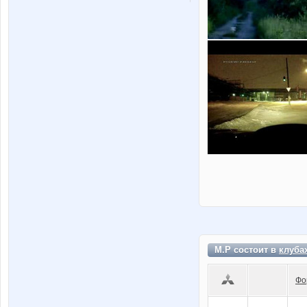
М.Р состоит в
клуба
Фо